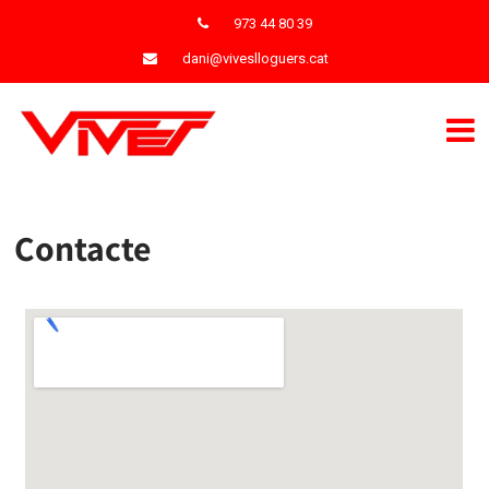
973 44 80 39
dani@viveslloguers.cat
Contacte