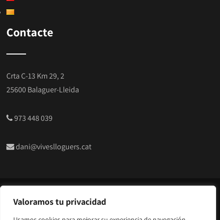
Contacte
Crta C-13 Km 29, 2
25600 Balaguer-Lleida
973 448 039
dani@viveslloguers.cat
© Copyright 2024 | Vives Serveis i Lloguers |
Alquiler de
Valoramos tu privacidad
maquinaria para construcción en Lleida
Usamos cookies para mejorar su experiencia de navegación,