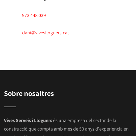
973 448 039
dani@viveslloguers.cat
Sobre nosaltres
Vives Serveis i Lloguers
és una empresa del sector de la
construcció que compta amb més de 50 anys d'experiència en