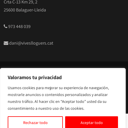
Crta C-13 Km 29, 2
25600 Balaguer-Lleida
973 448 039
dani@viveslloguers.cat
© Copyright 2024 | Vives Serveis i Lloguers |
Alquiler de
Valoramos tu privacidad
maquinaria para construcción en Lleida
Usamos cookies para mejorar su experiencia de navegación,
Aviso legal y Privacidad
|
Accesibilidad
| Diseñado por
mostrarle anuncios o contenidos personalizados y analizar
Citiservi Media
nuestro tráfico. Al hacer clic en “Aceptar todo” usted da su
consentimiento a nuestro uso de las cookies.
Rechazar todo
Aceptar todo