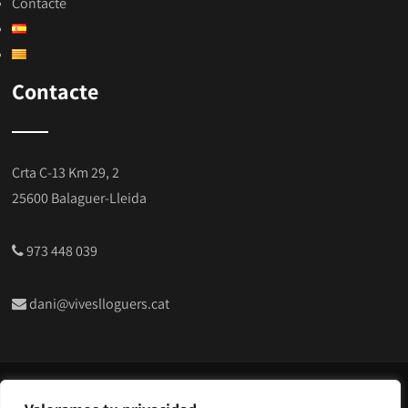
Contacte
Contacte
Crta C-13 Km 29, 2
25600 Balaguer-Lleida
973 448 039
dani@viveslloguers.cat
© Copyright 2024 | Vives Serveis i Lloguers |
Alquiler de